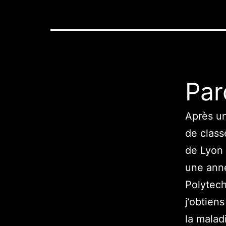
Par
Après un
de class
de Lyon 
une anné
Polytech
j’obtien
la malad