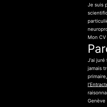
Je suis 
scientifi
particul
neuropro
Mon CV 
Par
J’ai juré
jamais t
primaire,
l’Entract
raisonna
Genève e