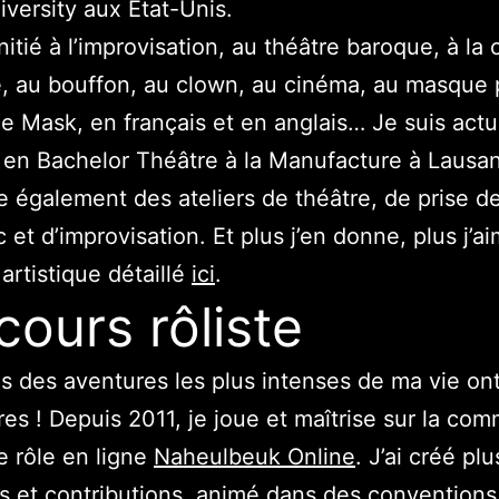
versity aux Etat-Unis.
initié à l’improvisation, au théâtre baroque, à l
, au bouffon, au clown, au cinéma, au masque p
e Mask, en français et en anglais… Je suis act
 en Bachelor Théâtre à la Manufacture à Lausa
 également des ateliers de théâtre, de prise d
 et d’improvisation. Et plus j’en donne, plus j’ai
rtistique détaillé
ici
.
cours rôliste
s des aventures les plus intenses de ma vie on
res ! Depuis 2011, je joue et maîtrise sur la c
e rôle en ligne
Naheulbeuk Online
. J’ai créé pl
s
et contributions, animé dans des conventions