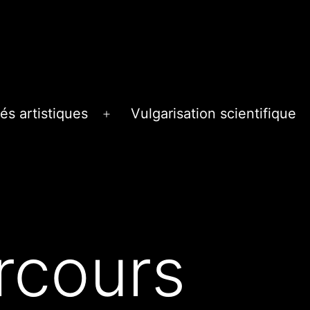
és artistiques
Vulgarisation scientifique
Ouvrir
le
menu
rcours