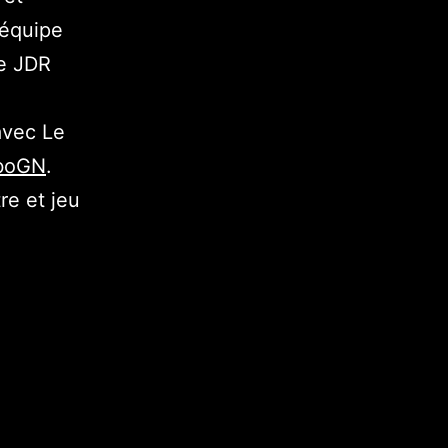
’équipe
le JDR
 avec Le
boGN
.
re et jeu