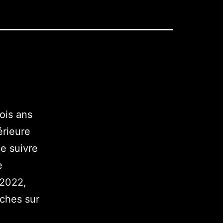
ois ans
érieure
e suivre
e
 2022,
rches sur