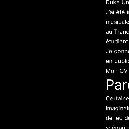
Duke Uni
J’ai été 
musicale
au Tranc
étudiant
Je donne
en public
Mon CV a
Par
Certaine
imaginai
de jeu d
scénario