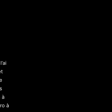
’ai
et
pe
s
 à
ro à