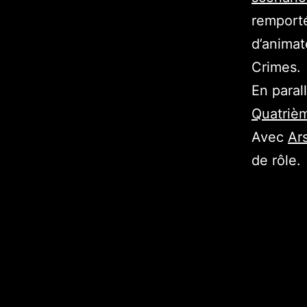
remporté
d’anima
Crimes.
En paral
Quatriè
Avec
Ar
de rôle.