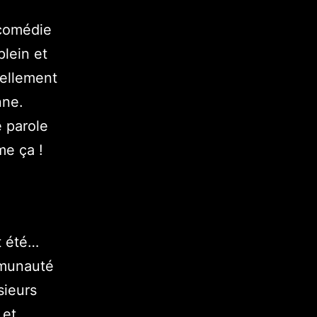
a comédie
lein et
uellement
nne.
e parole
me ça !
t été…
ommunauté
usieurs
 et