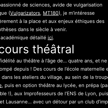
passionné de sciences, avide de vulgarisation
que (
Vulgarizators
,
MT180
), je m’intéresse
ièrement à la place et aux enjeux éthiques des
thèses dans le siècle à venir.
académique détaillé
ici
.
cours théâtral
 fidélité au théâtre à l’âge de… quatre ans, et ne l
rompé depuis ! Des cours de l’école maternelle 
 dans les ateliers du village, au sein de la trou
e
, puis en option théâtre au lycée, en prépa (pa
ble !), aux Improfesseurs de l’ENS de Lyon, puis
t Lausanne… avec un détour par un club d’imp